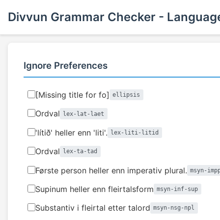
Divvun Grammar Checker - Language
Ignore Preferences
[Missing title for fo]
ellipsis
Ordval
lex-lat-laet
'lítið' heller enn 'liti'.
lex-liti-litid
Ordval
lex-ta-tad
Første person heller enn imperativ plural.
msyn-imp
Supinum heller enn fleirtalsform
msyn-inf-sup
Substantiv i fleirtal etter talord
msyn-nsg-npl