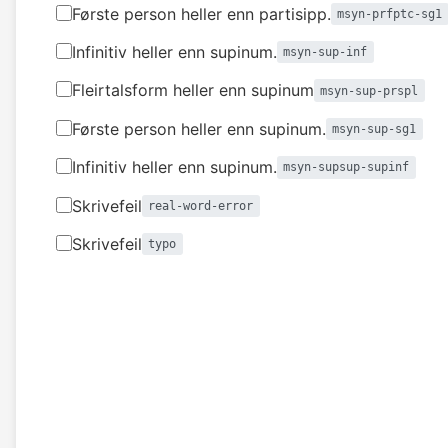
Første person heller enn partisipp.
msyn-prfptc-sg1
Infinitiv heller enn supinum.
msyn-sup-inf
Fleirtalsform heller enn supinum
msyn-sup-prspl
Første person heller enn supinum.
msyn-sup-sg1
Infinitiv heller enn supinum.
msyn-supsup-supinf
Skrivefeil
real-word-error
Skrivefeil
typo