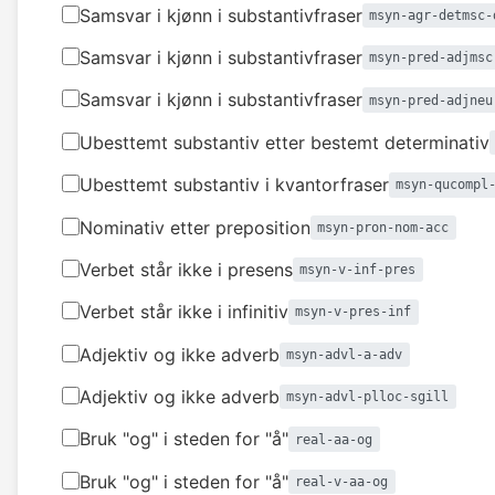
Samsvar i kjønn i substantivfraser
msyn-agr-detmsc-
Samsvar i kjønn i substantivfraser
msyn-pred-adjmsc
Samsvar i kjønn i substantivfraser
msyn-pred-adjneu
Ubesttemt substantiv etter bestemt determinativ
Ubesttemt substantiv i kvantorfraser
msyn-qucompl
Nominativ etter preposition
msyn-pron-nom-acc
Verbet står ikke i presens
msyn-v-inf-pres
Verbet står ikke i infinitiv
msyn-v-pres-inf
Adjektiv og ikke adverb
msyn-advl-a-adv
Adjektiv og ikke adverb
msyn-advl-plloc-sgill
Bruk "og" i steden for "å"
real-aa-og
Bruk "og" i steden for "å"
real-v-aa-og