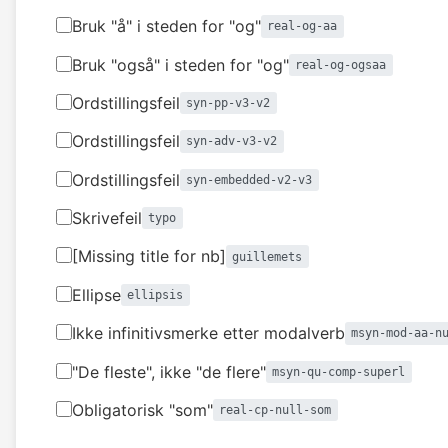
Bruk "å" i steden for "og"
real-og-aa
Bruk "også" i steden for "og"
real-og-ogsaa
Ordstillingsfeil
syn-pp-v3-v2
Ordstillingsfeil
syn-adv-v3-v2
Ordstillingsfeil
syn-embedded-v2-v3
Skrivefeil
typo
[Missing title for nb]
guillemets
Ellipse
ellipsis
Ikke infinitivsmerke etter modalverb
msyn-mod-aa-n
"De fleste", ikke "de flere"
msyn-qu-comp-superl
Obligatorisk "som"
real-cp-null-som