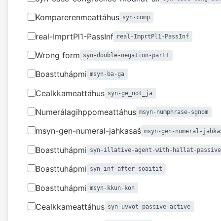
Komparerenmeattáhus
syn-comp
real-ImprtPl1-PassInf
real-ImprtPl1-PassInf
Wrong form
syn-double-negation-part1
Boasttuhápmi
msyn-ba-ga
Cealkkameattáhus
syn-ge_not_ja
Numerálagihppomeattáhus
msyn-numphrase-sgnom
msyn-gen-numeral-jahkasaš
msyn-gen-numeral-jahka
Boasttuhápmi
syn-illative-agent-with-hallat-passiv
Boasttuhápmi
syn-inf-after-soaitit
Boasttuhápmi
msyn-kkun-kon
Cealkkameattáhus
syn-uvvot-passive-active