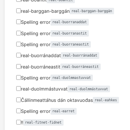
real-barggan-barggán
real-barggan-barggán
Spelling error
real-buorranaddat
Spelling error
real-buorranastit
Spelling error
real-buorraneastit
real-buorránaddat
real-buorránaddat
real-buorráneastit
real-buorráneastit
Spelling error
real-duolmmastuvvat
real-duolmmástuvvat
real-duolmmástuvvat
Čállinmeattáhus dán oktavuođas
real-eahkes
Spelling error
real-earret
!!
real-fitnet-fidnet