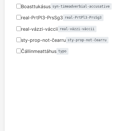
Boasttukásus
syn-timeadverbial-accusative
real-PrtPl3-PrsSg3
real-PrtPl3-PrsSg3
real-vázzi-váccii
real-vázzi-váccii
sty-prop-not-čearru
sty-prop-not-čearru
Čállinmeattáhus
typo