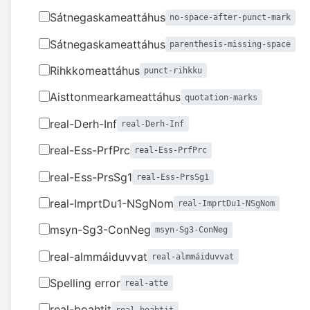
Sátnegaskameattáhus
no-space-after-punct-mark
Sátnegaskameattáhus
parenthesis-missing-space
Rihkkomeattáhus
punct-rihkku
Aisttonmearkameattáhus
quotation-marks
real-Derh-Inf
real-Derh-Inf
real-Ess-PrfPrc
real-Ess-PrfPrc
real-Ess-PrsSg1
real-Ess-PrsSg1
real-ImprtDu1-NSgNom
real-ImprtDu1-NSgNom
msyn-Sg3-ConNeg
msyn-Sg3-ConNeg
real-almmáiduvvat
real-almmáiduvvat
Spelling error
real-atte
real-boahtit
real-boahtit