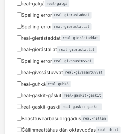
real-galgá
real-galgá
Spelling error
real-gierastaddat
Spelling error
real-gierastallat
real-gierástaddat
real-gierástaddat
real-gierástallat
real-gierástallat
Spelling error
real-givssastuvvat
real-givssástuvvat
real-givssástuvvat
real-guhká
real-guhká
real-gaskit-gáskit
real-gaskit-gáskit
real-gaskii-gaskii
real-gaskii-gaskii
Boasttuvearbasuorggádus
real-hallan
Čállinmeattáhus dán oktavuođas
real-ihtit