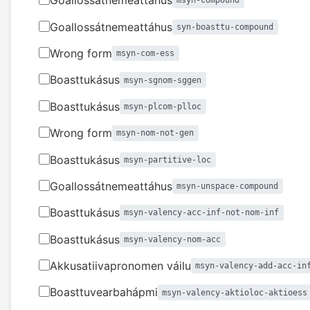
Goallossátnemeattáhus
msyn-compound
Goallossátnemeattáhus
syn-boasttu-compound
Wrong form
msyn-com-ess
Boasttukásus
msyn-sgnom-sggen
Boasttukásus
msyn-plcom-plloc
Wrong form
msyn-nom-not-gen
Boasttukásus
msyn-partitive-loc
Goallossátnemeattáhus
msyn-unspace-compound
Boasttukásus
msyn-valency-acc-inf-not-nom-inf
Boasttukásus
msyn-valency-nom-acc
Akkusatiivapronomen váilu
msyn-valency-add-acc-in
Boasttuvearbahápmi
msyn-valency-aktioloc-aktioess