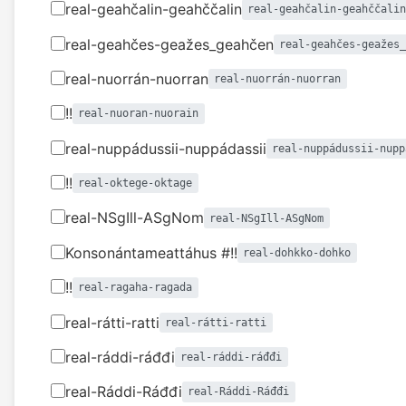
real-geahčalin-geahččalin
real-geahčalin-geahččali
real-geahčes-geažes_geahčen
real-geahčes-geažes
real-nuorrán-nuorran
real-nuorrán-nuorran
!!
real-nuoran-nuorain
real-nuppádussii-nuppádassii
real-nuppádussii-nupp
!!
real-oktege-oktage
real-NSgIll-ASgNom
real-NSgIll-ASgNom
Konsonántameattáhus #!!
real-dohkko-dohko
!!
real-ragaha-ragada
real-rátti-ratti
real-rátti-ratti
real-ráddi-ráđđi
real-ráddi-ráđđi
real-Ráddi-Ráđđi
real-Ráddi-Ráđđi