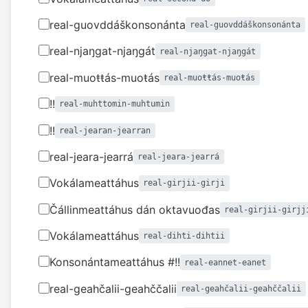
real-guovddáškonsonánta
real-guovddáškonsonánta
real-njaŋgat-njaŋgát
real-njaŋgat-njaŋgát
real-muoŧŧás-muoŧás
real-muoŧŧás-muoŧás
!!
real-muhttomin-muhtumin
!!
real-jearan-jearran
real-jeara-jearrá
real-jeara-jearrá
Vokálameattáhus
real-girjii-girji
Čállinmeattáhus dán oktavuođas
real-girjii-girjj
Vokálameattáhus
real-dihti-dihtii
Konsonántameattáhus #!!
real-eannet-eanet
real-geahčalii-geahččalii
real-geahčalii-geahččalii