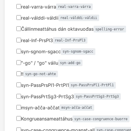
real-varra-várra
real-varra-várra
real-válddi-váldii
real-válddi-váldii
Čállinmeattáhus dán oktavuođas
spelling-error
real-Inf-PrsPl3
real-Inf-PrsPl3
syn-sgnom-sgacc
syn-sgnom-sgacc
"-go" / "go" váilu
syn-add-go
!!
syn-go-not-ahte
syn-PassPrsPl1-PrtPl1
syn-PassPrsPl1-PrtPl1
syn-PassPrtSg3-PrtSg3
syn-PassPrtSg3-PrtSg3
msyn-ačča-aččat
msyn-ačča-aččat
Kongrueansameattáhus
syn-case-congruence-buorre
syn-case-congruence-moanat-all
syn-case-congrue