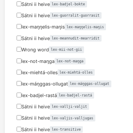
Sátni ii heive
lex-badjel-bokte
Sátni ii heive
lex-guorralit-guorrasit
lex-maŋŋelis-maŋis
lex-maŋŋelis-maŋis
Sátni ii heive
lex-meannudit-mearridit
Wrong word
lex-mii-not-gii
lex-not-maŋga
lex-not-maŋga
lex-miehtá-olles
lex-miehtá-olles
lex-máŋggas-ollugat
lex-máŋggas-ollugat
lex-badjel-rastá
lex-badjel-rastá
Sátni ii heive
lex-vallji-valjit
Sátni ii heive
lex-valjis-valljugas
Sátni ii heive
lex-transitive