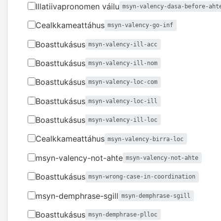
Illatiivapronomen váilu
msyn-valency-dasa-before-aht
Cealkkameattáhus
msyn-valency-go-inf
Boasttukásus
msyn-valency-ill-acc
Boasttukásus
msyn-valency-ill-nom
Boasttukásus
msyn-valency-loc-com
Boasttukásus
msyn-valency-loc-ill
Boasttukásus
msyn-valency-ill-loc
Cealkkameattáhus
msyn-valency-birra-loc
msyn-valency-not-ahte
msyn-valency-not-ahte
Boasttukásus
msyn-wrong-case-in-coordination
msyn-demphrase-sgill
msyn-demphrase-sgill
Boasttukásus
msyn-demphrase-plloc