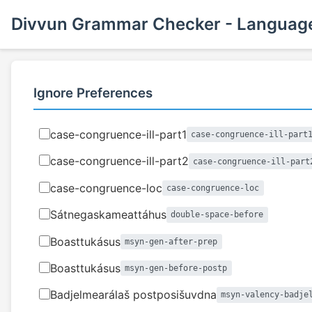
Divvun Grammar Checker - Language
Ignore Preferences
case-congruence-ill-part1
case-congruence-ill-part
case-congruence-ill-part2
case-congruence-ill-part
case-congruence-loc
case-congruence-loc
Sátnegaskameattáhus
double-space-before
Boasttukásus
msyn-gen-after-prep
Boasttukásus
msyn-gen-before-postp
Badjelmearálaš postposišuvdna
msyn-valency-badje