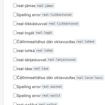
real-jámas
real-jámas
Spelling error
real-liikkastuvvat
real-liikkástuvvat
real-liikkástuvvat
real-logát
real-logát
Čállinmeattáhus dán oktavuođas
real-lohkat
real-lohká
real-lohká
real-lánjastuvvat
real-lánjastuvvat
real-láse
real-láse
Čállinmeattáhus dán oktavuođas
real-lasse-lassi
Spelling error
real-oainnat
Spelling error
real-oastit
real-oažžut
real-oažžut