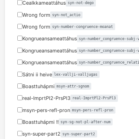
Cealkkameattáhus
syn-not-dego
Wrong form
syn-not_actio
Wrong form
syn-number-congruence-moanat
Kongrueansameattáhus
syn-number_congruence-subj-
Kongrueansameattáhus
syn-number_congruence-subj-
Kongrueansameattáhus
syn-number_congruence_relat
Sátni ii heive
lex-vallji-valljugas
Boasttuhápmi
msyn-attr-sgnom
real-ImprtPl2-PrsPl3
real-ImprtPl2-PrsPl3
msyn-pers-refl-pron
msyn-pers-refl-pron
Boasttuhápmi !!
syn-sg-not-pl-after-num
syn-super-part2
syn-super-part2