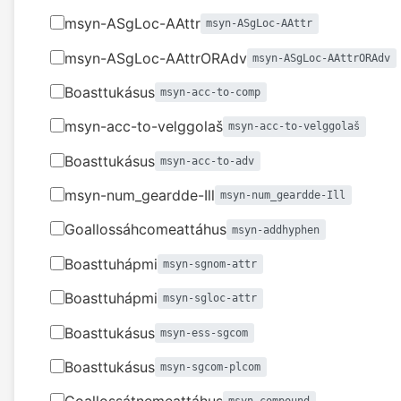
msyn-ASgLoc-AAttr
msyn-ASgLoc-AAttr
msyn-ASgLoc-AAttrORAdv
msyn-ASgLoc-AAttrORAdv
Boasttukásus
msyn-acc-to-comp
msyn-acc-to-velggolaš
msyn-acc-to-velggolaš
Boasttukásus
msyn-acc-to-adv
msyn-num_geardde-Ill
msyn-num_geardde-Ill
Goallossáhcomeattáhus
msyn-addhyphen
Boasttuhápmi
msyn-sgnom-attr
Boasttuhápmi
msyn-sgloc-attr
Boasttukásus
msyn-ess-sgcom
Boasttukásus
msyn-sgcom-plcom