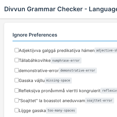
Divvun Grammar Checker - Language
Ignore Preferences
Adjektijvva galggá predikatijva hámen
adjective-s
Tállabáhkovihke
numphrase-error
demonstrative-error
demonstrative-error
Gasska vájllu
missing-space
Refleksijva pronåvmmå viertti kongruierit
reflexiv
"Soajttet" la boasstot aneduvvam
soajttet-error
Lijgge gasska
too-many-spaces