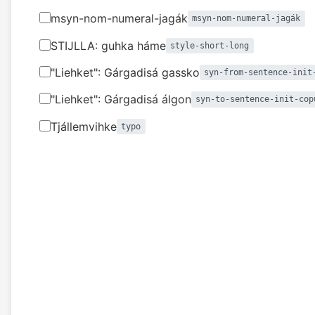
msyn-nom-numeral-jagák
msyn-nom-numeral-jagák
STIJLLA: guhka háme
style-short-long
"Liehket": Gárgadisá gassko
syn-from-sentence-init
"Liehket": Gárgadisá álgon
syn-to-sentence-init-cop
Tjállemvihke
typo