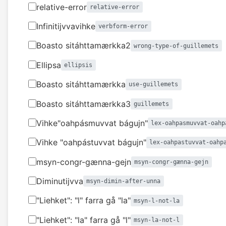
relative-error
relative-error
Infinitijvvavihke
verbform-error
Boasto sitáhttamærkka2
wrong-type-of-guillemets
Ellipsa
ellipsis
Boasto sitáhttamærkka
use-guillemets
Boasto sitáhttamærkka3
guillemets
Vihke"oahpásmuvvat bágujn"
lex-oahpasmuvvat-oahp
Vihke "oahpástuvvat bágujn"
lex-oahpastuvvat-oahp
msyn-congr-gænna-gejn
msyn-congr-gænna-gejn
Diminutijvva
msyn-dimin-after-unna
"Liehket": "l" farra gå "la"
msyn-l-not-la
"Liehket": "la" farra gå "l"
msyn-la-not-l